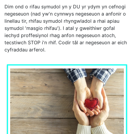
Dim ond o rifau symudol yn y DU yr ydym yn cefnogi
negeseuon (nad yw'n cynnwys negeseuon a anfonir o
linellau tir, rhifau symudol rhyngwladol a rhai apiau
symudol 'masgio rhifau'). I atal y gweithiwr gofal
iechyd proffesiynol rhag anfon negeseuon atoch,
tecstiwch STOP i'n rhif. Codir tâl ar negeseuon ar eich
cyfraddau arferol.