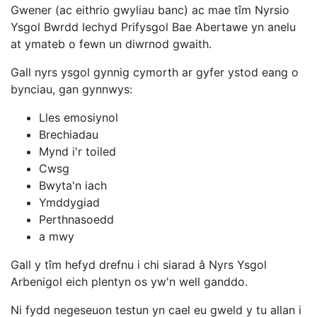
Gwener (ac eithrio gwyliau banc) ac mae tîm Nyrsio
Ysgol Bwrdd Iechyd Prifysgol Bae Abertawe yn anelu
at ymateb o fewn un diwrnod gwaith.
Gall nyrs ysgol gynnig cymorth ar gyfer ystod eang o
bynciau, gan gynnwys:
Lles emosiynol
Brechiadau
Mynd i'r toiled
Cwsg
Bwyta'n iach
Ymddygiad
Perthnasoedd
a mwy
Gall y tîm hefyd drefnu i chi siarad â Nyrs Ysgol
Arbenigol eich plentyn os yw'n well ganddo.
Ni fydd negeseuon testun yn cael eu gweld y tu allan i