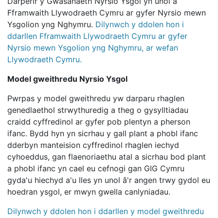
Darperir y Gwasanaeth Nyrsio Ysgol yn unol â
Fframwaith Llywodraeth Cymru ar gyfer Nyrsio mewn
Ysgolion yng Nghymru.
Dilynwch y ddolen hon i
ddarllen Fframwaith Llywodraeth Cymru ar gyfer
Nyrsio mewn Ysgolion yng Nghymru, ar wefan
Llywodraeth Cymru.
Model gweithredu Nyrsio Ysgol
Pwrpas y model gweithredu yw darparu rhaglen
genedlaethol strwythuredig a theg o gysylltiadau
craidd cyffredinol ar gyfer pob plentyn a pherson
ifanc. Bydd hyn yn sicrhau y gall plant a phobl ifanc
dderbyn manteision cyffredinol rhaglen iechyd
cyhoeddus, gan flaenoriaethu atal a sicrhau bod plant
a phobl ifanc yn cael eu cefnogi gan GIG Cymru
gyda'u hiechyd a'u lles yn unol â'r angen trwy gydol eu
hoedran ysgol, er mwyn gwella canlyniadau.
Dilynwch y ddolen hon i ddarllen y model gweithredu