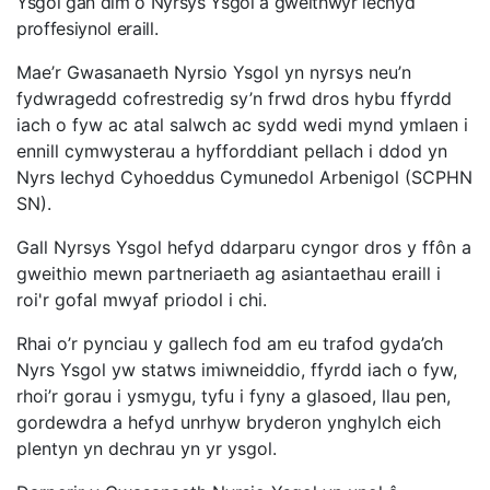
Ysgol gan dîm o Nyrsys Ysgol a gweithwyr iechyd
proffesiynol eraill.
Mae’r Gwasanaeth Nyrsio Ysgol yn nyrsys neu’n
fydwragedd cofrestredig sy’n frwd dros hybu ffyrdd
iach o fyw ac atal salwch ac sydd wedi mynd ymlaen i
ennill cymwysterau a hyfforddiant pellach i ddod yn
Nyrs Iechyd Cyhoeddus Cymunedol Arbenigol (SCPHN
SN).
Gall Nyrsys Ysgol hefyd ddarparu cyngor dros y ffôn a
gweithio mewn partneriaeth ag asiantaethau eraill i
roi'r gofal mwyaf priodol i chi.
Rhai o’r pynciau y gallech fod am eu trafod gyda’ch
Nyrs Ysgol yw statws imiwneiddio, ffyrdd iach o fyw,
rhoi’r gorau i ysmygu, tyfu i fyny a glasoed, llau pen,
gordewdra a hefyd unrhyw bryderon ynghylch eich
plentyn yn dechrau yn yr ysgol.