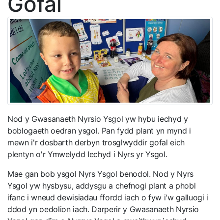
Gofal
Nod y Gwasanaeth Nyrsio Ysgol yw hybu iechyd y
boblogaeth oedran ysgol. Pan fydd plant yn mynd i
mewn i'r dosbarth derbyn trosglwyddir gofal eich
plentyn o'r Ymwelydd Iechyd i Nyrs yr Ysgol.
Mae gan bob ysgol Nyrs Ysgol benodol. Nod y Nyrs
Ysgol yw hysbysu, addysgu a chefnogi plant a phobl
ifanc i wneud dewisiadau ffordd iach o fyw i'w galluogi i
ddod yn oedolion iach. Darperir y Gwasanaeth Nyrsio