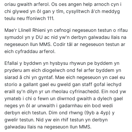
oriau gwaith arferol. Os oes angen help arnoch cyn i
chi glywed yn ôl gan y tîm, cysylltwch â'ch meddyg
teulu neu ffoniwch 111.
Mae'r Llinell Rhieni yn cefnogi negeseuon testun o rifau
symudol yn y DU ac nid yw'n derbyn galwadau llais na
negeseuon llun MMS. Codir tâl ar negeseuon testun ar
eich cyfraddau arferol.
Efallai y byddwn yn hysbysu rhywun pe byddem yn
pryderu am eich diogelwch ond fel arfer byddem yn
siarad â chi yn gyntaf. Mae eich negeseuon yn cael eu
storio a gallant gael eu gweld gan staff gofal iechyd
eraill sy'n dilyn yr un rheolau cyfrinachedd. Ein nod yw
ymateb i chi o fewn un diwrnod gwaith a dylech gael
neges yn ôl ar unwaith i gadarnhau ein bod wedi
derbyn eich testun. Dim ond rhwng (9yb a 4yp) y
gwelir testun. Nid yw ein rhif testun yn derbyn
galwadau llais na negeseuon llun MMS.