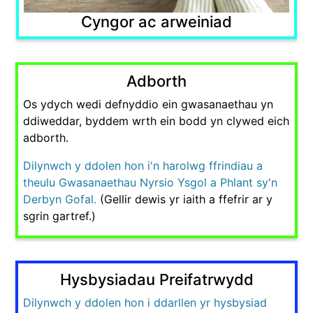
Cyngor ac arweiniad
Adborth
Os ydych wedi defnyddio ein gwasanaethau yn
ddiweddar, byddem wrth ein bodd yn clywed eich
adborth.
Dilynwch y ddolen hon i'n harolwg ffrindiau a
theulu Gwasanaethau Nyrsio Ysgol a Phlant sy'n
Derbyn Gofal.
(Gellir dewis yr iaith a ffefrir ar y
sgrin gartref.)
Hysbysiadau Preifatrwydd
Dilynwch y ddolen hon i ddarllen yr hysbysiad