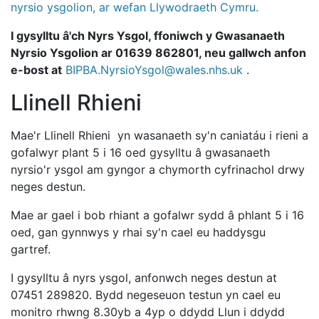
nyrsio ysgolion, ar wefan Llywodraeth Cymru.
I gysylltu â'ch Nyrs Ysgol, ffoniwch y Gwasanaeth
Nyrsio Ysgolion ar 01639 862801, neu gallwch anfon
e-bost at
BIPBA.NyrsioYsgol@wales.nhs.uk
.
Llinell Rhieni
Mae'r Llinell Rhieni yn wasanaeth sy'n caniatáu i rieni a
gofalwyr plant 5 i 16 oed gysylltu â gwasanaeth
nyrsio'r ysgol am gyngor a chymorth cyfrinachol drwy
neges destun.
Mae ar gael i bob rhiant a gofalwr sydd â phlant 5 i 16
oed, gan gynnwys y rhai sy'n cael eu haddysgu
gartref.
I gysylltu â nyrs ysgol, anfonwch neges destun at
07451 289820. Bydd negeseuon testun yn cael eu
monitro rhwng 8.30yb a 4yp o ddydd Llun i ddydd