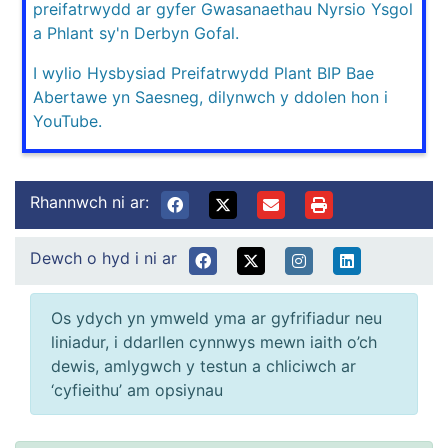
preifatrwydd ar gyfer Gwasanaethau Nyrsio Ysgol
a Phlant sy'n Derbyn Gofal.
I wylio Hysbysiad Preifatrwydd Plant BIP Bae
Abertawe yn Saesneg, dilynwch y ddolen hon i
YouTube.
Rhannwch ni ar:
Dewch o hyd i ni ar
Os ydych yn ymweld yma ar gyfrifiadur neu
liniadur, i ddarllen cynnwys mewn iaith o’ch
dewis, amlygwch y testun a chliciwch ar
‘cyfieithu’ am opsiynau