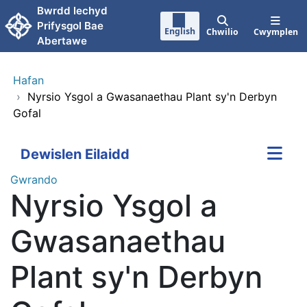
Neidio i'r prif gynnwy
Bwrdd lechyd
Prifysgol Bae
English
Chwilio
Cwymplen
Abertawe
Hafan
›
Nyrsio Ysgol a Gwasanaethau Plant sy'n Derbyn
Gofal
Dewislen Eilaidd
Gwrando
Nyrsio Ysgol a
Gwasanaethau
Plant sy'n Derbyn