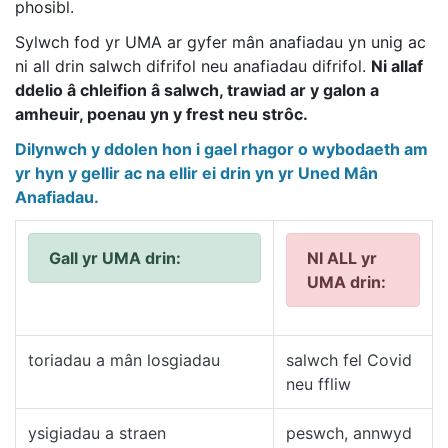
phosibl.
Sylwch fod yr UMA ar gyfer mân anafiadau yn unig ac
ni all drin salwch difrifol neu anafiadau difrifol.
Ni allaf
ddelio â chleifion â salwch, trawiad ar y galon a
amheuir, poenau yn y frest neu strôc.
Dilynwch y ddolen hon i gael rhagor o wybodaeth am
yr hyn y gellir ac na ellir ei drin yn yr Uned Mân
Anafiadau.
Gall yr UMA drin:
NI ALL yr
UMA drin:
toriadau a mân losgiadau
salwch fel Covid
neu ffliw
ysigiadau a straen
peswch, annwyd