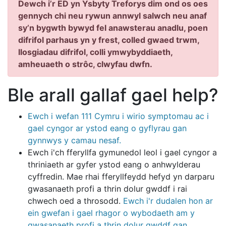
Dewch i’r ED yn Ysbyty Treforys dim ond os oes
gennych chi neu rywun annwyl salwch neu anaf
sy’n bygwth bywyd fel anawsterau anadlu, poen
difrifol parhaus yn y frest, colled gwaed trwm,
llosgiadau difrifol, colli ymwybyddiaeth,
amheuaeth o strôc, clwyfau dwfn.
Ble arall gallaf gael help?
Ewch i wefan 111 Cymru i wirio symptomau ac i
gael cyngor ar ystod eang o gyflyrau gan
gynnwys y camau nesaf.
Ewch i'ch fferyllfa gymunedol leol i gael cyngor a
thriniaeth ar gyfer ystod eang o anhwylderau
cyffredin. Mae rhai fferyllfeydd hefyd yn darparu
gwasanaeth profi a thrin dolur gwddf i rai
chwech oed a throsodd.
Ewch i'r dudalen hon ar
ein gwefan i gael rhagor o wybodaeth am y
gwasanaeth profi a thrin dolur gwddf gan