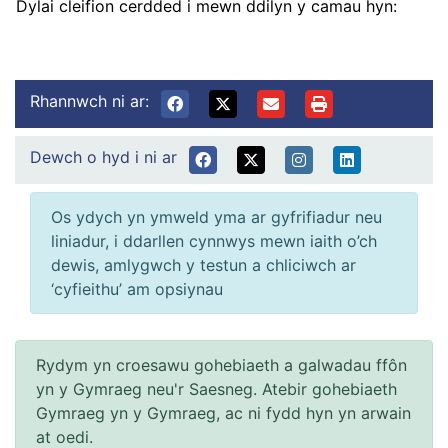
Dylai cleifion cerdded i mewn ddilyn y camau hyn:
Rhannwch ni ar:
Dewch o hyd i ni ar
Os ydych yn ymweld yma ar gyfrifiadur neu
liniadur, i ddarllen cynnwys mewn iaith o’ch
dewis, amlygwch y testun a chliciwch ar
‘cyfieithu’ am opsiynau
Rydym yn croesawu gohebiaeth a galwadau ffôn
yn y Gymraeg neu'r Saesneg. Atebir gohebiaeth
Gymraeg yn y Gymraeg, ac ni fydd hyn yn arwain
at oedi.