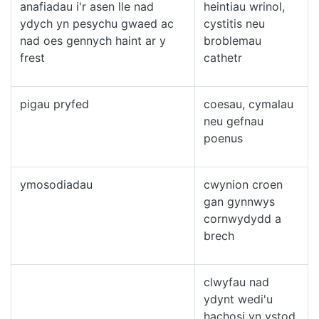
anafiadau i'r asen lle nad
heintiau wrinol,
ydych yn pesychu gwaed ac
cystitis neu
nad oes gennych haint ar y
broblemau
frest
cathetr
pigau pryfed
coesau, cymalau
neu gefnau
poenus
ymosodiadau
cwynion croen
gan gynnwys
cornwydydd a
brech
clwyfau nad
ydynt wedi'u
hachosi yn ystod