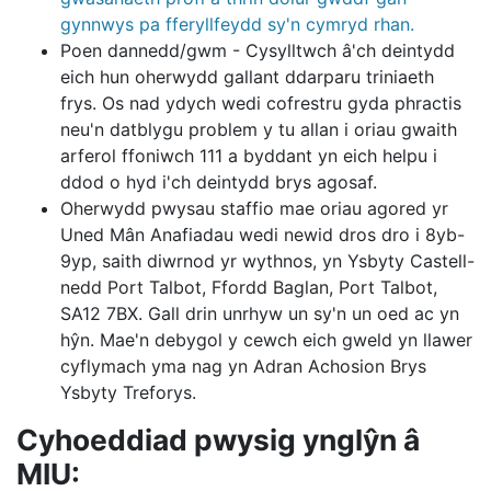
gynnwys pa fferyllfeydd sy'n cymryd rhan.
Poen dannedd/gwm - Cysylltwch â'ch deintydd
eich hun oherwydd gallant ddarparu triniaeth
frys. Os nad ydych wedi cofrestru gyda phractis
neu'n datblygu problem y tu allan i oriau gwaith
arferol ffoniwch 111 a byddant yn eich helpu i
ddod o hyd i'ch deintydd brys agosaf.
Oherwydd pwysau staffio mae oriau agored yr
Uned Mân Anafiadau wedi newid dros dro i 8yb-
9yp, saith diwrnod yr wythnos, yn Ysbyty Castell-
nedd Port Talbot, Ffordd Baglan, Port Talbot,
SA12 7BX. Gall drin unrhyw un sy'n un oed ac yn
hŷn. Mae'n debygol y cewch eich gweld yn llawer
cyflymach yma nag yn Adran Achosion Brys
Ysbyty Treforys.
Cyhoeddiad pwysig ynglŷn â
MIU: