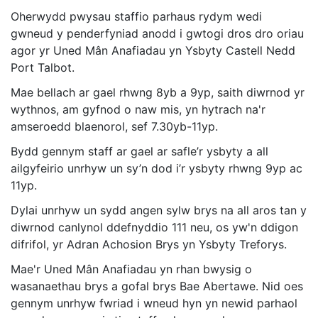
Oherwydd pwysau staffio parhaus rydym wedi
gwneud y penderfyniad anodd i gwtogi dros dro oriau
agor yr Uned Mân Anafiadau yn Ysbyty Castell Nedd
Port Talbot.
Mae bellach ar gael rhwng 8yb a 9yp, saith diwrnod yr
wythnos, am gyfnod o naw mis, yn hytrach na'r
amseroedd blaenorol, sef 7.30yb-11yp.
Bydd gennym staff ar gael ar safle’r ysbyty a all
ailgyfeirio unrhyw un sy’n dod i’r ysbyty rhwng 9yp ac
11yp.
Dylai unrhyw un sydd angen sylw brys na all aros tan y
diwrnod canlynol ddefnyddio 111 neu, os yw'n ddigon
difrifol, yr Adran Achosion Brys yn Ysbyty Treforys.
Mae'r Uned Mân Anafiadau yn rhan bwysig o
wasanaethau brys a gofal brys Bae Abertawe. Nid oes
gennym unrhyw fwriad i wneud hyn yn newid parhaol