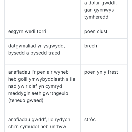
a dolur gwddf,
gan gynnwys
tymheredd
esgyrn wedi torri
poen clust
datgymaliad yr ysgwydd,
brech
bysedd a bysedd traed
anafiadau i'r pen a'r wyneb
poen yn y frest
heb golli ymwybyddiaeth a lle
nad yw'r claf yn cymryd
meddyginiaeth gwrthgeulo
(teneuo gwaed)
anafiadau gwddf, lle rydych
strôc
chi'n symudol heb unrhyw