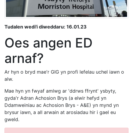
Tudalen wedi'i diweddaru: 16.01.23
Oes angen ED
arnaf?
Ar hyn o bryd mae'r GIG yn profi lefelau uchel iawn o
alw.
Mae hyn yn fwyaf amlwg ar 'ddrws ffrynt' ysbyty,
gyda'r Adran Achosion Brys (a elwir hefyd yn
Ddamweiniau ac Achosion Brys - A&E) yn mynd yn
brysur iawn, a all arwain at arosiadau hir i gael eu
gweld.