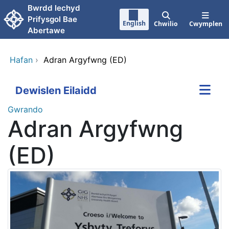
Neidio i'r prif gynnwy
Bwrdd lechyd
Prifysgol Bae
English
Chwilio
Cwymplen
Abertawe
Hafan
›
Adran Argyfwng (ED)
Dewislen Eilaidd
Gwrando
Adran Argyfwng
(ED)