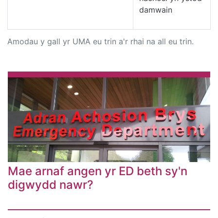
damwain
Amodau y gall yr UMA eu trin a'r rhai na all eu trin.
Mae arnaf angen yr ED beth sy'n
digwydd nawr?