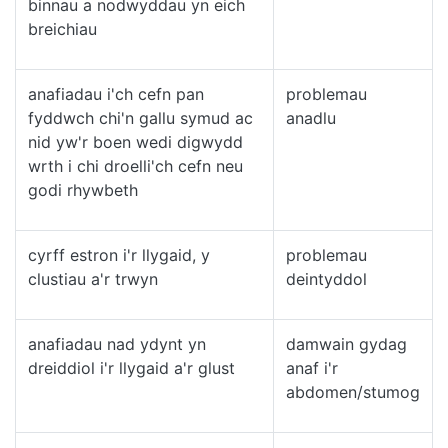
binnau a nodwyddau yn eich
breichiau
anafiadau i'ch cefn pan
problemau
fyddwch chi'n gallu symud ac
anadlu
nid yw'r boen wedi digwydd
wrth i chi droelli'ch cefn neu
godi rhywbeth
cyrff estron i'r llygaid, y
problemau
clustiau a'r trwyn
deintyddol
anafiadau nad ydynt yn
damwain gydag
dreiddiol i'r llygaid a'r glust
anaf i'r
abdomen/stumog