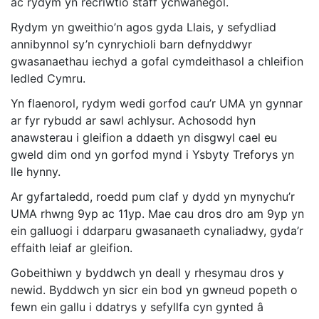
ac rydym yn recriwtio staff ychwanegol.
Rydym yn gweithio’n agos gyda Llais, y sefydliad
annibynnol sy’n cynrychioli barn defnyddwyr
gwasanaethau iechyd a gofal cymdeithasol a chleifion
ledled Cymru.
Yn flaenorol, rydym wedi gorfod cau’r UMA yn gynnar
ar fyr rybudd ar sawl achlysur. Achosodd hyn
anawsterau i gleifion a ddaeth yn disgwyl cael eu
gweld dim ond yn gorfod mynd i Ysbyty Treforys yn
lle hynny.
Ar gyfartaledd, roedd pum claf y dydd yn mynychu’r
UMA rhwng 9yp ac 11yp. Mae cau dros dro am 9yp yn
ein galluogi i ddarparu gwasanaeth cynaliadwy, gyda’r
effaith leiaf ar gleifion.
Gobeithiwn y byddwch yn deall y rhesymau dros y
newid. Byddwch yn sicr ein bod yn gwneud popeth o
fewn ein gallu i ddatrys y sefyllfa cyn gynted â