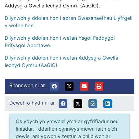
Addysg a Gwella Iechyd Cymru (AaGIC).
Dilynwch y ddolen hon i adran Gwasanaethau Llyfrgell
y wefan hon.
Dilynwch y ddolen hon i wefan Ysgol Feddygol
Prifysgol Abertawe.
Dilynwch y ddolen hon i wefan Addysg a Gwella
Iechyd Cymru (AaGIC).
Rhannwch ni ar:
Dewch o hyd i ni ar
Os ydych yn ymweld yma ar gyfrifiadur neu
liniadur, i ddarllen cynnwys mewn iaith o’ch
dewis, amlygwch y testun a chliciwch ar