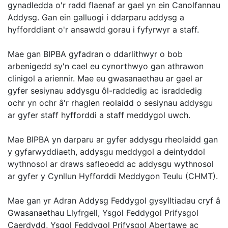
gynadledda o'r radd flaenaf ar gael yn ein Canolfannau
Addysg. Gan ein galluogi i ddarparu addysg a
hyfforddiant o'r ansawdd gorau i fyfyrwyr a staff.
Mae gan BIPBA gyfadran o ddarlithwyr o bob
arbenigedd sy'n cael eu cynorthwyo gan athrawon
clinigol a ariennir. Mae eu gwasanaethau ar gael ar
gyfer sesiynau addysgu ôl-raddedig ac israddedig
ochr yn ochr â'r rhaglen reolaidd o sesiynau addysgu
ar gyfer staff hyfforddi a staff meddygol uwch.
Mae BIPBA yn darparu ar gyfer addysgu rheolaidd gan
y gyfarwyddiaeth, addysgu meddygol a deintyddol
wythnosol ar draws safleoedd ac addysgu wythnosol
ar gyfer y Cynllun Hyfforddi Meddygon Teulu (CHMT).
Mae gan yr Adran Addysg Feddygol gysylltiadau cryf â
Gwasanaethau Llyfrgell, Ysgol Feddygol Prifysgol
Caerdydd, Ysgol Feddygol Prifysgol Abertawe ac