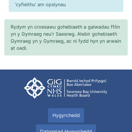
‘cyfieithu’ am opsiynau
Rydym yn croesawu gohebiaeth a galwadau ffôn
yn y Gymraeg neu'r Saesneg. Atebir gohebiaeth
Gymraeg yn y Gymraeg, ac ni fydd hyn yn arwain
at oedi.
Hygyrchedd
Datganiad Hygyrchedd