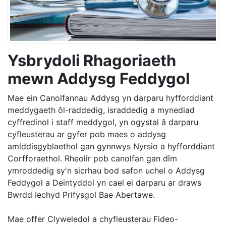
Ysbrydoli Rhagoriaeth
mewn Addysg Feddygol
Mae ein Canolfannau Addysg yn darparu hyfforddiant
meddygaeth ôl-raddedig, israddedig a mynediad
cyffredinol i staff meddygol, yn ogystal â darparu
cyfleusterau ar gyfer pob maes o addysg
amlddisgyblaethol gan gynnwys Nyrsio a hyfforddiant
Corfforaethol. Rheolir pob canolfan gan dîm
ymroddedig sy'n sicrhau bod safon uchel o Addysg
Feddygol a Deintyddol yn cael ei darparu ar draws
Bwrdd Iechyd Prifysgol Bae Abertawe.
Mae offer Clyweledol a chyfleusterau Fideo-