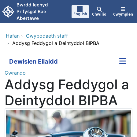
Neidio i'r prif gynnwy
Bwrdd lechyd
Prifysgol Bae
English
Chwilio
Cwymplen
Abertawe
Hafan
›
Gwybodaeth staff
›
Addysg Feddygol a Deintyddol BIPBA
Dewislen Eilaidd
Gwrando
Addysg Feddygol a
Deintyddol BIPBA