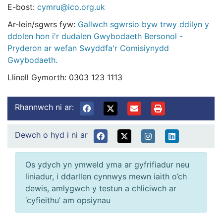
E-bost:
cymru@ico.org.uk
Ar-lein/sgwrs fyw:
Gallwch sgwrsio byw trwy ddilyn y
ddolen hon i'r dudalen Gwybodaeth Bersonol -
Pryderon ar wefan Swyddfa'r Comisiynydd
Gwybodaeth.
Llinell Gymorth: 0303 123 1113
Rhannwch ni ar:
Dewch o hyd i ni ar
Os ydych yn ymweld yma ar gyfrifiadur neu
liniadur, i ddarllen cynnwys mewn iaith o’ch
dewis, amlygwch y testun a chliciwch ar
‘cyfieithu’ am opsiynau