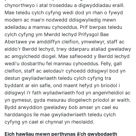
chynorthwyo i atal troseddau a digwyddiadau eraill.
Mae teledu cylch cyfyng wedi dod yn rhan o fywyd
modern ac mae'n nodwedd ddisgwyliedig mewn
adeiladau a mannau cyhoeddus. Prif bwrpas teledu
cylch cyfyng ym Mwrdd Iechyd Prifysgol Bae
Abertawe yw amddiffyn cleifion, ymwelwyr, staff ac
eiddo'r Bwrdd Iechyd, trwy ddarparu ataliad gweladwy
ac amgylchedd diogel. Mae safleoedd y Bwrdd Iechyd
wedi'u dosbarthu fel mannau cyhoeddus. Felly, gall
cleifion, staff ac aelodau’r cyhoedd ddisgwyl bod yn
destun gwyliadwriaeth teledu cylch cyfyng tra
byddant ar ein safle, ond maent hefyd yn briodol i
ddisgwyl i’r fath wyliadwriaeth fod yn angenrheidiol ac
yn gymesur, gyda mesurau diogelwch priodol ar waith.
Bydd arwyddion gweladwy bob amser yn cael eu
harddangos lle mae gwyliadwriaeth teledu cylch
cyfyng yn cael ei chynnal yn rheolaidd.
Eich hawliau mewn perthynas â’ch gwybodaeth