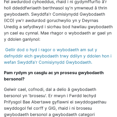
Fel awdurdod cyhoeddus, rhaid i ni gydymffurfio â'r
holl ddeddfwriaeth berthnasol sy'n ymwneud â thrin
gwybodaeth. Swyddfa'r Comisiynydd Gwybodaeth
(ICO) yw'r awdurdod goruchwylio yn y Deyrnas
Unedig a sefydlwyd i sicrhau bod hawliau gwybodaeth
yn cael eu cynnal. Mae rhagor o wybodaeth ar gael yn
y ddolen ganlynol:
Gellir dod o hyd i ragor o wybodaeth am sut y
defnyddir eich gwybodaeth trwy ddilyn y ddolen hon i
wefan Swyddfa'r Comisiynydd Gwybodaeth.
Pam rydym yn casglu ac yn prosesu gwybodaeth
bersonol?
Gelwir cael, cofnodi, dal a delio â gwybodaeth
bersonol yn 'brosesu'. Er mwyn i Fwrdd Iechyd
Prifysgol Bae Abertawe gyflawni ei swyddogaethau
swyddogol fel corff y GIG, rhaid i ni brosesu
gwybodaeth bersonol a gwybodaeth categori