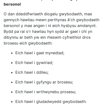
bersonol
O dan ddeddfwriaeth diogelu gwybodaeth, mae
gennych hawliau mewn perthynas â'ch gwybodaeth
bersonol y mae angen i ni eich hysbysu amdanynt.
Bydd pa rai o'r hawliau hyn sydd ar gael i chi yn
dibynnu ar beth yw ein rheswm cyfreithiol dros
brosesu eich gwybodaeth:
Eich hawl i gael mynediad;
Eich hawl i gywiriad;
Eich hawl i ddileu;
Eich hawl i gyfyngu ar brosesu;
Eich hawl i wrthwynebu prosesu;
Eich hawl i gludadwyedd gwybodaeth.