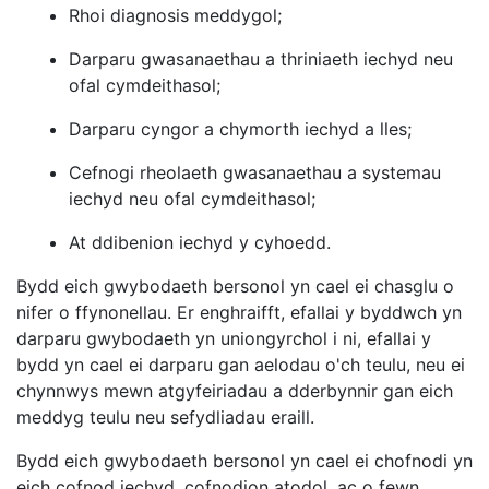
Rhoi diagnosis meddygol;
Darparu gwasanaethau a thriniaeth iechyd neu
ofal cymdeithasol;
Darparu cyngor a chymorth iechyd a lles;
Cefnogi rheolaeth gwasanaethau a systemau
iechyd neu ofal cymdeithasol;
At ddibenion iechyd y cyhoedd.
Bydd eich gwybodaeth bersonol yn cael ei chasglu o
nifer o ffynonellau. Er enghraifft, efallai y byddwch yn
darparu gwybodaeth yn uniongyrchol i ni, efallai y
bydd yn cael ei darparu gan aelodau o'ch teulu, neu ei
chynnwys mewn atgyfeiriadau a dderbynnir gan eich
meddyg teulu neu sefydliadau eraill.
Bydd eich gwybodaeth bersonol yn cael ei chofnodi yn
eich cofnod iechyd, cofnodion atodol, ac o fewn