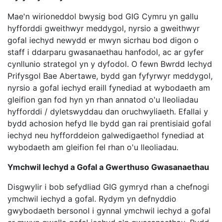
Mae'n wirioneddol bwysig bod GIG Cymru yn gallu
hyfforddi gweithwyr meddygol, nyrsio a gweithwyr
gofal iechyd newydd er mwyn sicrhau bod digon o
staff i ddarparu gwasanaethau hanfodol, ac ar gyfer
cynllunio strategol yn y dyfodol. O fewn Bwrdd Iechyd
Prifysgol Bae Abertawe, bydd gan fyfyrwyr meddygol,
nyrsio a gofal iechyd eraill fynediad at wybodaeth am
gleifion gan fod hyn yn rhan annatod o'u lleoliadau
hyfforddi / dyletswyddau dan oruchwyliaeth. Efallai y
bydd achosion hefyd lle bydd gan rai prentisiaid gofal
iechyd neu hyfforddeion galwedigaethol fynediad at
wybodaeth am gleifion fel rhan o'u lleoliadau.
Ymchwil Iechyd a Gofal a Gwerthuso Gwasanaethau
Disgwylir i bob sefydliad GIG gymryd rhan a chefnogi
ymchwil iechyd a gofal. Rydym yn defnyddio
gwybodaeth bersonol i gynnal ymchwil iechyd a gofal