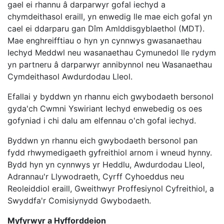
gael ei rhannu â darparwyr gofal iechyd a
chymdeithasol eraill, yn enwedig lle mae eich gofal yn
cael ei ddarparu gan Dîm Amlddisgyblaethol (MDT).
Mae enghreifftiau o hyn yn cynnwys gwasanaethau
Iechyd Meddwl neu wasanaethau Cymunedol lle rydym
yn partneru â darparwyr annibynnol neu Wasanaethau
Cymdeithasol Awdurdodau Lleol.
Efallai y byddwn yn rhannu eich gwybodaeth bersonol
gyda'ch Cwmni Yswiriant Iechyd enwebedig os oes
gofyniad i chi dalu am elfennau o'ch gofal iechyd.
Byddwn yn rhannu eich gwybodaeth bersonol pan
fydd rhwymedigaeth gyfreithiol arnom i wneud hynny.
Bydd hyn yn cynnwys yr Heddlu, Awdurdodau Lleol,
Adrannau'r Llywodraeth, Cyrff Cyhoeddus neu
Reoleiddiol eraill, Gweithwyr Proffesiynol Cyfreithiol, a
Swyddfa'r Comisiynydd Gwybodaeth.
Myfyrwyr a Hyfforddeion