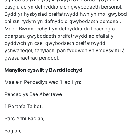
casglu ac yn defnyddio eich gwybodaeth bersonol.
Bydd yr hysbysiad preifatrwydd hwn yn rhoi gwybod i
chi sut rydym yn defnyddio gwybodaeth bersonol.
Mae'r Bwrdd Iechyd yn defnyddio dull haenog o
ddarparu gwybodaeth preifatrwydd ac efallai y
byddwch yn cael gwybodaeth breifatrwydd
ychwanegol, fanylach, pan fyddwch yn ymgysylltu â
gwasanaethau penodol.
Manylion cyswllt y Bwrdd Iechyd
Mae ein Pencadlys wedi’i leoli yn:
Pencadlys Bae Abertawe
1 Porthfa Talbot,
Parc Ynni Baglan,
Baglan,