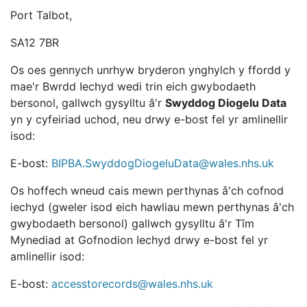
Port Talbot,
SA12 7BR
Os oes gennych unrhyw bryderon ynghylch y ffordd y
mae'r Bwrdd Iechyd wedi trin eich gwybodaeth
bersonol, gallwch gysylltu â'r
Swyddog Diogelu Data
yn y cyfeiriad uchod, neu drwy e-bost fel yr amlinellir
isod:
E-bost:
BIPBA.SwyddogDiogeluData@wales.nhs.uk
Os hoffech wneud cais mewn perthynas â'ch cofnod
iechyd (gweler isod eich hawliau mewn perthynas â'ch
gwybodaeth bersonol) gallwch gysylltu â'r Tîm
Mynediad at Gofnodion Iechyd drwy e-bost fel yr
amlinellir isod:
E-bost:
accesstorecords@wales.nhs.uk