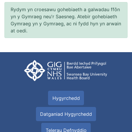
Rydym yn croesawu gohebiaeth a galwadau ffôn
yn y Gymraeg neu'r Saesneg. Atebir gohebiaeth
Gymraeg yn y Gymraeg, ac ni fydd hyn yn arwain
at oedi.
Hygyrchedd
Datganiad Hygyrchedd
Telerau Defnyddio