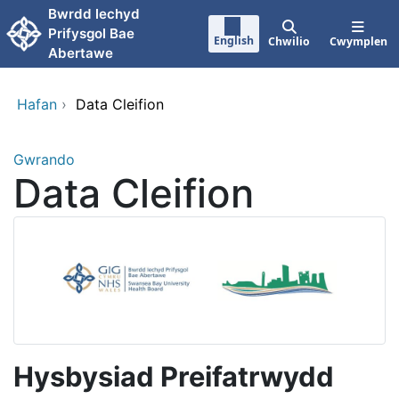
Neidio i'r prif gynnwy
Bwrdd lechyd
Prifysgol Bae
English
Chwilio
Cwymplen
Abertawe
Hafan
›
Data Cleifion
Gwrando
Data Cleifion
Hysbysiad Preifatrwydd