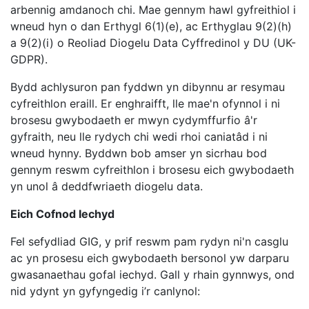
arbennig amdanoch chi. Mae gennym hawl gyfreithiol i
wneud hyn o dan Erthygl 6(1)(e), ac Erthyglau 9(2)(h)
a 9(2)(i) o Reoliad Diogelu Data Cyffredinol y DU (UK-
GDPR).
Bydd achlysuron pan fyddwn yn dibynnu ar resymau
cyfreithlon eraill. Er enghraifft, lle mae'n ofynnol i ni
brosesu gwybodaeth er mwyn cydymffurfio â'r
gyfraith, neu lle rydych chi wedi rhoi caniatâd i ni
wneud hynny. Byddwn bob amser yn sicrhau bod
gennym reswm cyfreithlon i brosesu eich gwybodaeth
yn unol â deddfwriaeth diogelu data.
Eich Cofnod Iechyd
Fel sefydliad GIG, y prif reswm pam rydyn ni'n casglu
ac yn prosesu eich gwybodaeth bersonol yw darparu
gwasanaethau gofal iechyd. Gall y rhain gynnwys, ond
nid ydynt yn gyfyngedig i’r canlynol: