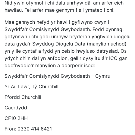
Nid yw'n ofynnol i chi dalu unrhyw dâl am arfer eich
hawliau. Fel arfer mae gennym fis i ymateb i chi.
Mae gennych hefyd yr hawl i gyflwyno cwyn i
Swyddfa'r Comisiynydd Gwybodaeth. Fodd bynnag,
gofynnwn i chi godi unrhyw bryderon ynghylch diogelu
data gyda'r Swyddog Diogelu Data (manylion uchod)
yn y lle cyntaf a fydd yn ceisio hwyluso datrysiad. Os
ydych chi'n dal yn anfodlon, gellir cysylltu â'r ICO gan
ddefnyddio'r manylion a ddarperir isod:
Swyddfa'r Comisiynydd Gwybodaeth – Cymru
Yr Ail Lawr, Tŷ Churchill
Ffordd Churchill
Caerdydd
CF10 2HH
Ffôn: 0330 414 6421