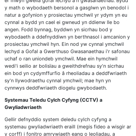
er mwyn gwella gofal iechyd a'n gwasanaethau. Bydd
y math o wybodaeth bersonol a gasglwn yn benodol i
natur a gofynion y prosiectau ymchwil yr ydym yn eu
cynnal a bydd yn cael ei gwneud yn ddienw lle bo
angen. Fodd bynnag, byddwn yn sicrhau bod y
wybodaeth a ddefnyddiwn yn berthnasol i amcanion y
prosiectau ymchwil hyn. Ein nod yw cynnal ymchwil
Iechyd a Gofal a Gwerthuso Gwasanaethau i'r safonau
uchaf o ran uniondeb ymchwil. Mae ein hymchwil
wedi'i seilio ar bolisïau a gweithdrefnau sy'n sicrhau
ein bod yn cydymffurfio â rheoliadau a deddfwriaeth
sy'n llywodraethu cynnal ymchwil; mae hyn yn
cynnwys deddfwriaeth diogelu gwybodaeth.
Systemau Teledu Cylch Cyfyng (CCTV) a
Gwyliadwriaeth
Gellir defnyddio system deledu cylch cyfyng a
systemau gwyliadwriaeth eraill (megis fideo a wisgir ar
y corff) i fonitro amrywiaeth eang o leoliadau, a