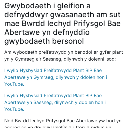
Gwybodaeth i gleifion a
defnyddwyr gwasanaeth am sut
mae Bwrdd Iechyd Prifysgol Bae
Abertawe yn defnyddio
gwybodaeth bersonol
Am wybodaeth preifatrwydd yn benodol ar gyfer plant
yn y Gymraeg a'r Saesneg, dilynwch y dolenni isod:
I wylio Hysbysiad Preifatrwydd Plant BIP Bae
Abertawe yn Gymraeg, dilynwch y ddolen hon i
YouTube.
I wylio Hysbysiad Preifatrwydd Plant BIP Bae
Abertawe yn Saesneg, dilynwch y ddolen hon i
YouTube.
Nod Bwrdd Iechyd Prifysgol Bae Abertawe yw bod yn
agored ac yn dryloyw ynglŷn â'r ffordd rydym yn