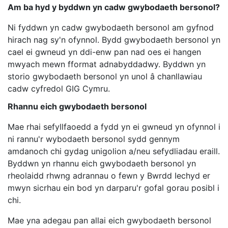
Am ba hyd y byddwn yn cadw gwybodaeth bersonol?
Ni fyddwn yn cadw gwybodaeth bersonol am gyfnod
hirach nag sy'n ofynnol. Bydd gwybodaeth bersonol yn
cael ei gwneud yn ddi-enw pan nad oes ei hangen
mwyach mewn fformat adnabyddadwy. Byddwn yn
storio gwybodaeth bersonol yn unol â chanllawiau
cadw cyfredol GIG Cymru.
Rhannu eich gwybodaeth bersonol
Mae rhai sefyllfaoedd a fydd yn ei gwneud yn ofynnol i
ni rannu'r wybodaeth bersonol sydd gennym
amdanoch chi gydag unigolion a/neu sefydliadau eraill.
Byddwn yn rhannu eich gwybodaeth bersonol yn
rheolaidd rhwng adrannau o fewn y Bwrdd Iechyd er
mwyn sicrhau ein bod yn darparu'r gofal gorau posibl i
chi.
Mae yna adegau pan allai eich gwybodaeth bersonol