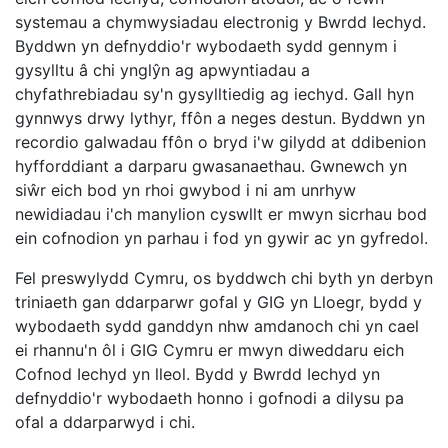
systemau a chymwysiadau electronig y Bwrdd Iechyd.
Byddwn yn defnyddio'r wybodaeth sydd gennym i
gysylltu â chi ynglŷn ag apwyntiadau a
chyfathrebiadau sy'n gysylltiedig ag iechyd. Gall hyn
gynnwys drwy lythyr, ffôn a neges destun. Byddwn yn
recordio galwadau ffôn o bryd i'w gilydd at ddibenion
hyfforddiant a darparu gwasanaethau. Gwnewch yn
siŵr eich bod yn rhoi gwybod i ni am unrhyw
newidiadau i'ch manylion cyswllt er mwyn sicrhau bod
ein cofnodion yn parhau i fod yn gywir ac yn gyfredol.
Fel preswylydd Cymru, os byddwch chi byth yn derbyn
triniaeth gan ddarparwr gofal y GIG yn Lloegr, bydd y
wybodaeth sydd ganddyn nhw amdanoch chi yn cael
ei rhannu'n ôl i GIG Cymru er mwyn diweddaru eich
Cofnod Iechyd yn lleol. Bydd y Bwrdd Iechyd yn
defnyddio'r wybodaeth honno i gofnodi a dilysu pa
ofal a ddarparwyd i chi.