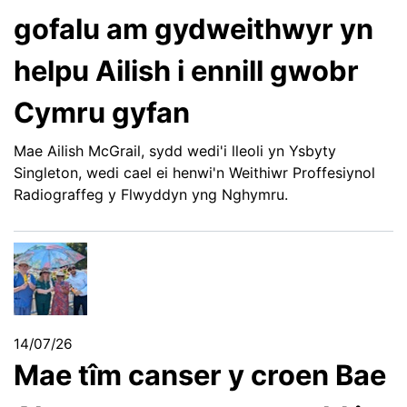
gofalu am gydweithwyr yn
helpu Ailish i ennill gwobr
Cymru gyfan
Mae Ailish McGrail, sydd wedi'i lleoli yn Ysbyty
Singleton, wedi cael ei henwi'n Weithiwr Proffesiynol
Radiograffeg y Flwyddyn yng Nghymru.
14/07/26
Mae tîm canser y croen Bae