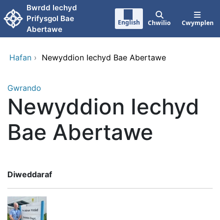
Neidio i'r prif gynnwy
Bwrdd lechyd
Prifysgol Bae
English
Chwilio
Cwymplen
Abertawe
Hafan
›
Newyddion Iechyd Bae Abertawe
Gwrando
Newyddion Iechyd
Bae Abertawe
Diweddaraf