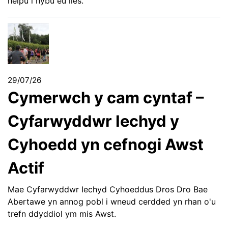
helpu i hybu eu lles.
29/07/26
Cymerwch y cam cyntaf –
Cyfarwyddwr Iechyd y
Cyhoedd yn cefnogi Awst
Actif
Mae Cyfarwyddwr Iechyd Cyhoeddus Dros Dro Bae
Abertawe yn annog pobl i wneud cerdded yn rhan o'u
trefn ddyddiol ym mis Awst.