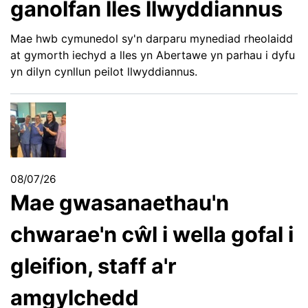
ganolfan lles llwyddiannus
Mae hwb cymunedol sy'n darparu mynediad rheolaidd
at gymorth iechyd a lles yn Abertawe yn parhau i dyfu
yn dilyn cynllun peilot llwyddiannus.
08/07/26
Mae gwasanaethau'n
chwarae'n cŵl i wella gofal i
gleifion, staff a'r
amgylchedd