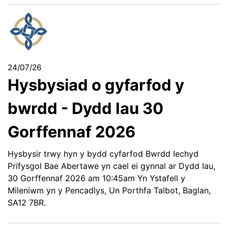
24/07/26
Hysbysiad o gyfarfod y
bwrdd - Dydd Iau 30
Gorffennaf 2026
Hysbysir trwy hyn y bydd cyfarfod Bwrdd Iechyd
Prifysgol Bae Abertawe yn cael ei gynnal ar Dydd Iau,
30 Gorffennaf 2026 am 10:45am Yn Ystafell y
Mileniwm yn y Pencadlys, Un Porthfa Talbot, Baglan,
SA12 7BR.