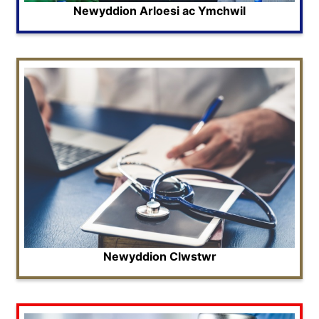
Newyddion Arloesi ac Ymchwil
Newyddion Clwstwr