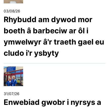
03/08/26
Rhybudd am dywod mor
boeth â barbeciw ar ôl i
ymwelwyr â'r traeth gael eu
cludo i'r ysbyty
31/07/26
Enwebiad gwobr i nyrsys a