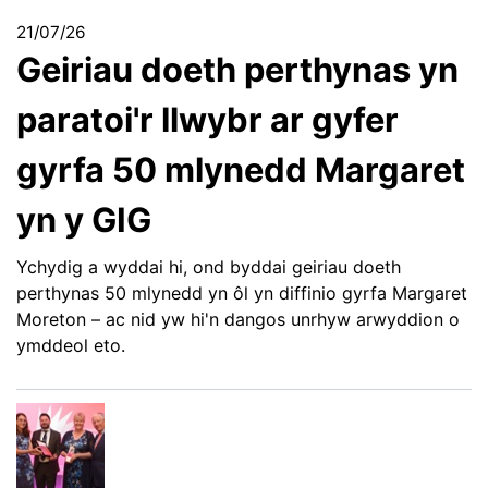
21/07/26
Geiriau doeth perthynas yn
paratoi'r llwybr ar gyfer
gyrfa 50 mlynedd Margaret
yn y GIG
Ychydig a wyddai hi, ond byddai geiriau doeth
perthynas 50 mlynedd yn ôl yn diffinio gyrfa Margaret
Moreton – ac nid yw hi'n dangos unrhyw arwyddion o
ymddeol eto.