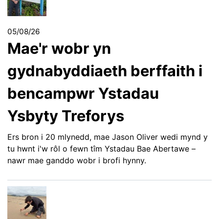
05/08/26
Mae'r wobr yn
gydnabyddiaeth berffaith i
bencampwr Ystadau
Ysbyty Treforys
Ers bron i 20 mlynedd, mae Jason Oliver wedi mynd y
tu hwnt i'w rôl o fewn tîm Ystadau Bae Abertawe –
nawr mae ganddo wobr i brofi hynny.