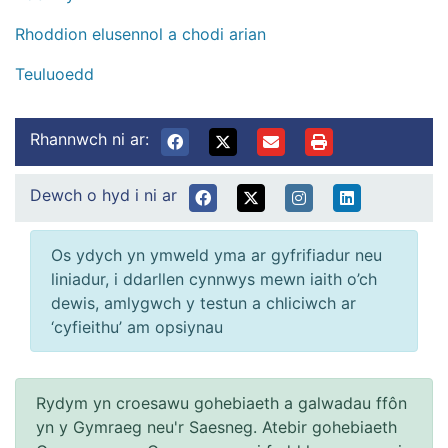
Rhoddion elusennol a chodi arian
Teuluoedd
Rhannwch ni ar:
Dewch o hyd i ni ar
Os ydych yn ymweld yma ar gyfrifiadur neu
liniadur, i ddarllen cynnwys mewn iaith o’ch
dewis, amlygwch y testun a chliciwch ar
‘cyfieithu’ am opsiynau
Rydym yn croesawu gohebiaeth a galwadau ffôn
yn y Gymraeg neu'r Saesneg. Atebir gohebiaeth