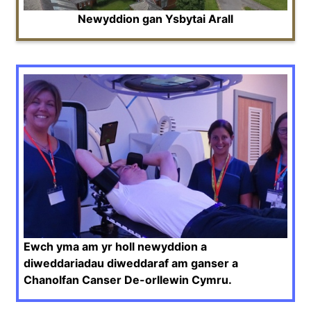
Newyddion gan Ysbytai Arall
Ewch yma am yr holl newyddion a
diweddariadau diweddaraf am ganser a
Chanolfan Canser De-orllewin Cymru.