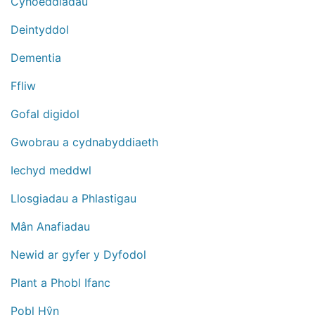
Cyhoeddiadau
Deintyddol
Dementia
Ffliw
Gofal digidol
Gwobrau a cydnabyddiaeth
Iechyd meddwl
Llosgiadau a Phlastigau
Mân Anafiadau
Newid ar gyfer y Dyfodol
Plant a Phobl Ifanc
Pobl Hŷn