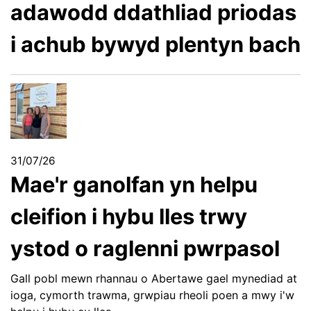
adawodd ddathliad priodas
i achub bywyd plentyn bach
31/07/26
Mae'r ganolfan yn helpu
cleifion i hybu lles trwy
ystod o raglenni pwrpasol
Gall pobl mewn rhannau o Abertawe gael mynediad at
ioga, cymorth trawma, grwpiau rheoli poen a mwy i'w