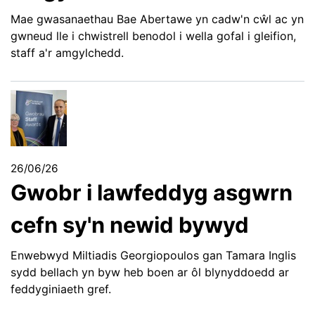
Mae gwasanaethau Bae Abertawe yn cadw'n cŵl ac yn
gwneud lle i chwistrell benodol i wella gofal i gleifion,
staff a'r amgylchedd.
26/06/26
Gwobr i lawfeddyg asgwrn
cefn sy'n newid bywyd
Enwebwyd Miltiadis Georgiopoulos gan Tamara Inglis
sydd bellach yn byw heb boen ar ôl blynyddoedd ar
feddyginiaeth gref.