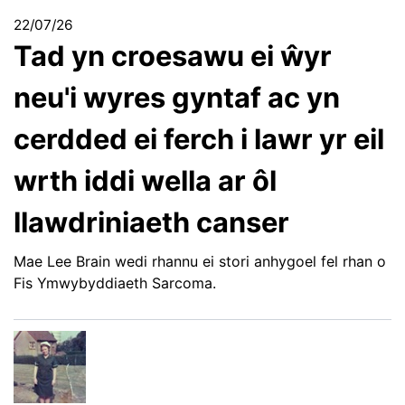
22/07/26
Tad yn croesawu ei ŵyr
neu'i wyres gyntaf ac yn
cerdded ei ferch i lawr yr eil
wrth iddi wella ar ôl
llawdriniaeth canser
Mae Lee Brain wedi rhannu ei stori anhygoel fel rhan o
Fis Ymwybyddiaeth Sarcoma.