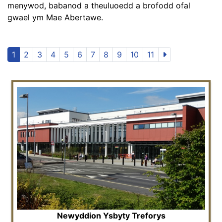
menywod, babanod a theuluoedd a brofodd ofal
gwael ym Mae Abertawe.
1
2
3
4
5
6
7
8
9
10
11
Newyddion Ysbyty Treforys