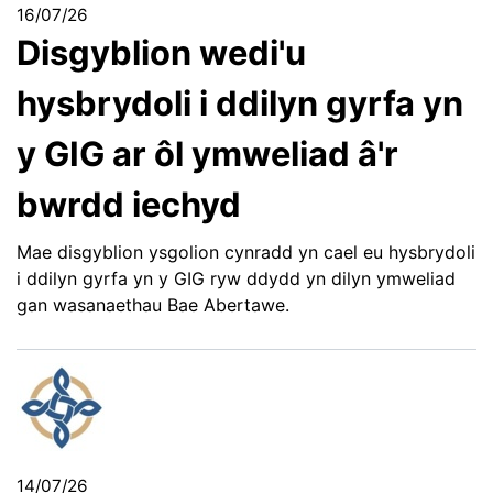
16/07/26
Disgyblion wedi'u
hysbrydoli i ddilyn gyrfa yn
y GIG ar ôl ymweliad â'r
bwrdd iechyd
Mae disgyblion ysgolion cynradd yn cael eu hysbrydoli
i ddilyn gyrfa yn y GIG ryw ddydd yn dilyn ymweliad
gan wasanaethau Bae Abertawe.
14/07/26