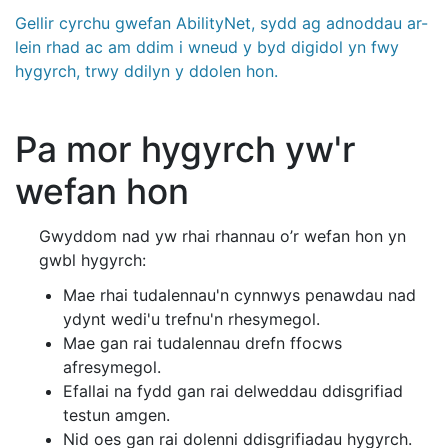
Gellir cyrchu gwefan AbilityNet, sydd ag adnoddau ar-
lein rhad ac am ddim i wneud y byd digidol yn fwy
hygyrch, trwy ddilyn y ddolen hon.
Pa mor hygyrch yw'r
wefan hon
Gwyddom nad yw rhai rhannau o’r wefan hon yn
gwbl hygyrch:
Mae rhai tudalennau'n cynnwys penawdau nad
ydynt wedi'u trefnu'n rhesymegol.
Mae gan rai tudalennau drefn ffocws
afresymegol.
Efallai na fydd gan rai delweddau ddisgrifiad
testun amgen.
Nid oes gan rai dolenni ddisgrifiadau hygyrch.