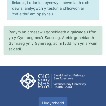
liniadur, i ddarllen cynnwys mewn iaith o’ch
dewis, amlygwch y testun a chliciwch ar
‘cyfieithu’ am opsiynau
Rydym yn croesawu gohebiaeth a galwadau ffôn
yn y Gymraeg neu'r Saesneg. Atebir gohebiaeth
Gymraeg yn y Gymraeg, ac ni fydd hyn yn arwain
at oedi.
Hygyrchedd