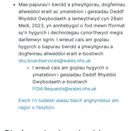
Mae papurau'r bwrdd a phwyllgorau, dogfennau
allweddol eraill ac ymatebion i geisiadau Deddf
Rhyddid Gwybodaeth a lanlwythwyd cyn 28ain
Medi, 2023, yn annhebygol o fod mewn fformat
sy'n hygyrch i dechnolegau cynorthwyol megis
darllenwyr sgrin. I wneud cais am gopïau
hygyrch o bapurau bwrdd a phwyllgorau a
dogfennau allweddol eraill e-bostiwch
sbu.boardservices@wales.nhs.uk
I wneud cais am gopïau hygyrch o
ymatebion i geisiadau Deddf Rhyddid
Gwybodaeth e-bostiwch
FOIA.Requests@wales.nhs.uk
Ewch i'n tudalen asesu baich anghymesur am
ragor o fanylion.