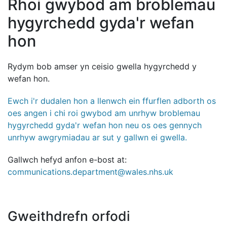
Rhoi gwybod am broblemau
hygyrchedd gyda'r wefan
hon
Rydym bob amser yn ceisio gwella hygyrchedd y
wefan hon.
Ewch i'r dudalen hon a llenwch ein ffurflen adborth os
oes angen i chi roi gwybod am unrhyw broblemau
hygyrchedd gyda'r wefan hon neu os oes gennych
unrhyw awgrymiadau ar sut y gallwn ei gwella.
Gallwch hefyd anfon e-bost at:
communications.department@wales.nhs.uk
Gweithdrefn orfodi