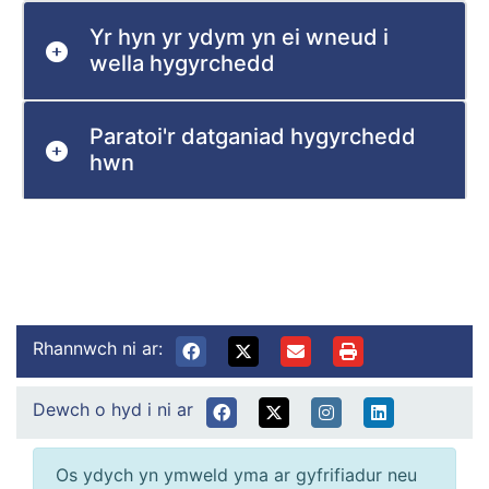
Yr hyn yr ydym yn ei wneud i
wella hygyrchedd
Paratoi'r datganiad hygyrchedd
hwn
Rhannwch ni ar:
Dewch o hyd i ni ar
Os ydych yn ymweld yma ar gyfrifiadur neu