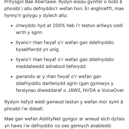
Prifysgol Bae Abertawe. Rydyn eisiau gynifer o bobl â
phosibl i allu defnyddio’r wefan hon. Er enghraifft, mae
hynny'n golygu y dylech allu:
chwyddo hyd at 200% heb i'r testun arllwys oddi
wrth y sgrin
llywio'r rhan fwyaf o'r wefan gan ddefnyddio
bysellfwrdd yn unig
llywio'r rhan fwyaf o'r wefan gan ddefnyddio
meddalwedd adnabod lleferydd
gwrando ar y rhan fwyaf o'r wefan gan
ddefnyddio darllenydd sgrin (gan gynnwys y
fersiynau diweddaraf o JAWS, NVDA a VoiceOver.
Rydym hefyd wedi gwneud testun y wefan mor syml â
phosibl i'w ddeall.
Mae gan wefan AbilityNet gyngor ar wneud eich dyfais
yn haws i'w defnyddio os oes gennych anabledd.