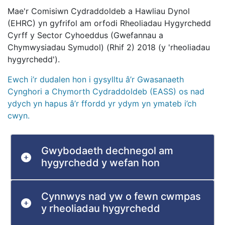
Mae'r Comisiwn Cydraddoldeb a Hawliau Dynol
(EHRC) yn gyfrifol am orfodi Rheoliadau Hygyrchedd
Cyrff y Sector Cyhoeddus (Gwefannau a
Chymwysiadau Symudol) (Rhif 2) 2018 (y 'rheoliadau
hygyrchedd').
Ewch i’r dudalen hon i gysylltu â’r Gwasanaeth
Cynghori a Chymorth Cydraddoldeb (EASS) os nad
ydych yn hapus â’r ffordd yr ydym yn ymateb i’ch
cwyn.
Gwybodaeth dechnegol am
hygyrchedd y wefan hon
Cynnwys nad yw o fewn cwmpas
y rheoliadau hygyrchedd