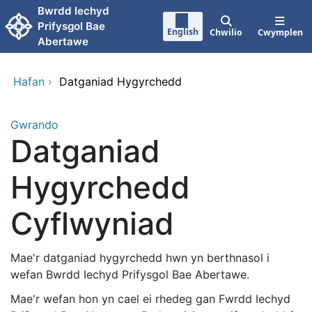
Neidio i'r prif gynnwy
Bwrdd lechyd
Prifysgol Bae
English
Chwilio
Cwymplen
Abertawe
Hafan
›
Datganiad Hygyrchedd
Gwrando
Datganiad
Hygyrchedd
Cyflwyniad
Mae'r datganiad hygyrchedd hwn yn berthnasol i
wefan Bwrdd Iechyd Prifysgol Bae Abertawe.
Mae'r wefan hon yn cael ei rhedeg gan Fwrdd Iechyd